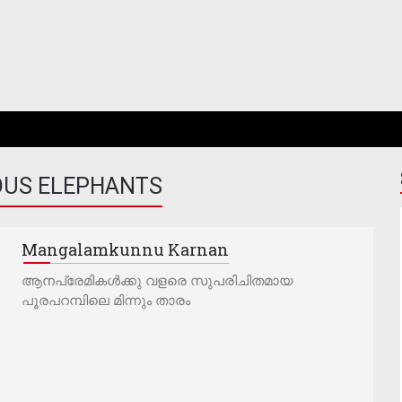
US ELEPHANTS
Mangalamkunnu Karnan
ആനപ്രേമികൾക്കു വളരെ സുപരിചിതമായ
പൂരപറമ്പിലെ മിന്നും താരം