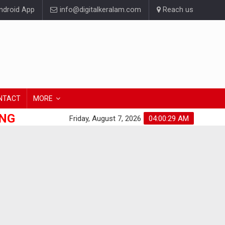
droid App
info@digitalkeralam.com
Reach us
NTACT
MORE
ONG
Friday, August 7, 2026
04:00:30 AM